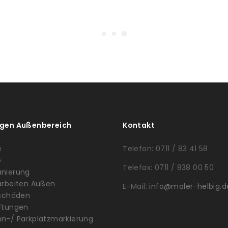
ngen Außenbereich
Kontakt
e
Telefon: 0711 / 83 41 58
e
Telefax: 0711 / 838 00 50
anierung
arbeiten Außen
E-Mail:
info@maler-helbig.d
ischäden
ftungen
n-/ Parkplatzmarkierung