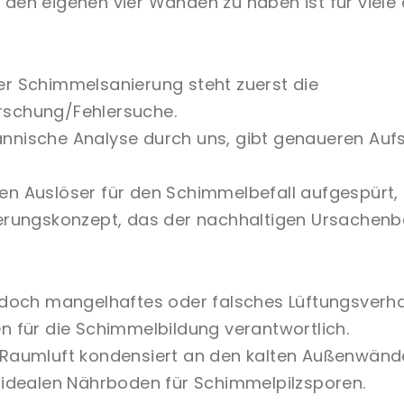
 den eigenen vier Wänden zu haben ist für viele 
er Schimmelsanierung steht zuerst die
rschung/Fehlersuche.
nnische Analyse durch uns, gibt genaueren Aufs
en Auslöser für den Schimmelbefall aufgespürt,
ierungskonzept, das der nachhaltigen Ursachenb
jedoch mangelhaftes oder falsches Lüftungsverha
en für die Schimmelbildung verantwortlich.
 Raumluft kondensiert an den kalten Außenwän
n idealen Nährboden für Schimmelpilzsporen.