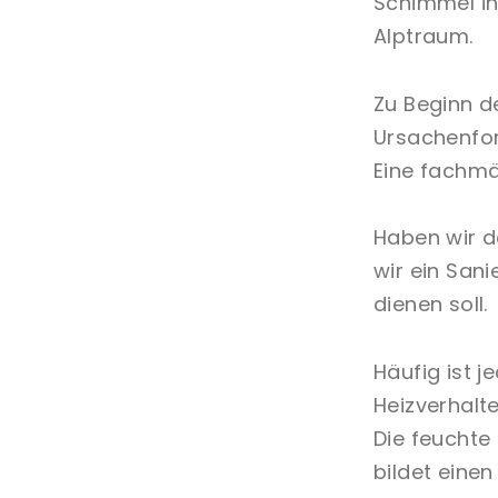
Schimmel in
Alptraum.
Zu Beginn d
Ursachenfo
Eine fachmä
Haben wir d
wir ein San
dienen soll.
Häufig ist 
Heizverhalt
Die feuchte
bildet eine