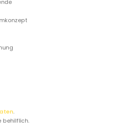
ende
ämmkonzept
knung
raten
.
behilflich.