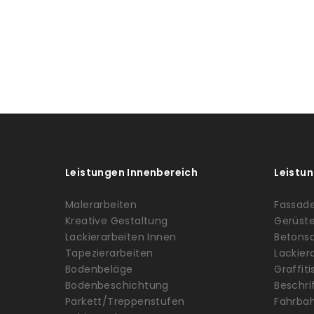
Leistungen Innenbereich
Leistu
Malerarbeiten
Fassad
Kreative Gestaltung
Gerüst
Lackierarbeiten Innen
Betons
Tapezierarbeiten
Lackier
Bodenbeläge
Graffit
Bodenbeschichtung
Beschri
Parkett/Treppenstufen
Fahrbah