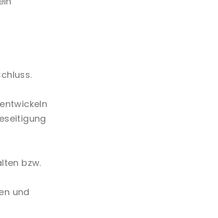
ein
chluss.
 entwickeln
eseitigung
lten bzw.
den und