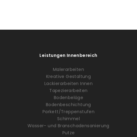
Leistungen Innenbereich
Malerarbeiten
Kreative Gestaltung
Lackierarbeiten Innen
Tapezierarbeiten
Bodenbeläge
Bodenbeschichtung
Parkett/Treppenstufen
Schimmel
Wasser- und Branschadensanierung
Putze